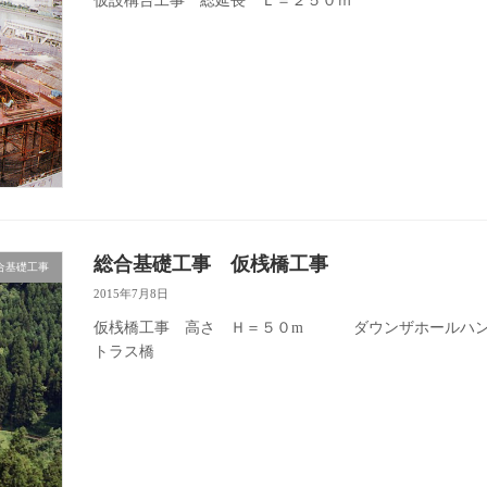
仮設構台工事 総延長 Ｌ＝２５０ｍ
総合基礎工事 仮桟橋工事
合基礎工事
2015年7月8日
仮桟橋工事 高さ Ｈ＝５０m ダウンザホールハ
トラス橋