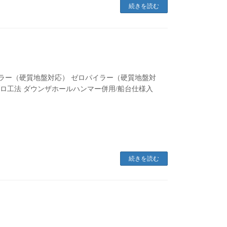
続きを読む
イラー（硬質地盤対応） ゼロパイラー（硬質地盤対
ブロ工法 ダウンザホールハンマー併用/船台仕様入
続きを読む