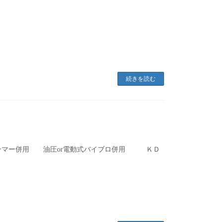
続きを読む
ンマー併用 油圧or電動式バイブロ併用 ＫＤ