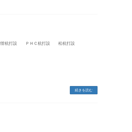
法 鋼管杭打設 ＰＨＣ杭打設 松杭打設
続きを読む