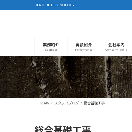
コ
ナ
HERTFUL TECHNOLOGY
ン
ビ
テ
ゲ
ン
ー
ツ
シ
へ
ョ
業務紹介
実績紹介
会社案内
ス
ン
Business
Performance
Company Profile
キ
に
ッ
移
プ
動
MAIN
スタッフブログ
総合基礎工事
総合基礎工事