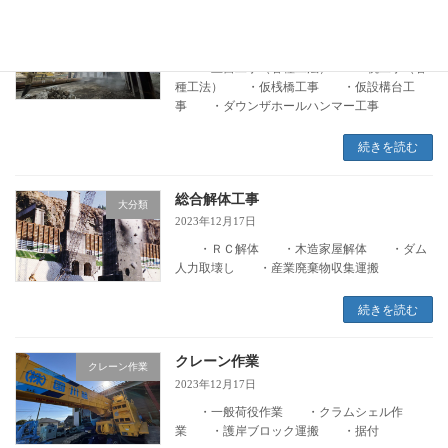
総合基礎工事
大分類
2023年12月17日
・土留工事（各種工法） ・杭工事（各
種工法） ・仮桟橋工事 ・仮設構台工
事 ・ダウンザホールハンマー工事
続きを読む
総合解体工事
大分類
2023年12月17日
・ＲＣ解体 ・木造家屋解体 ・ダム
人力取壊し ・産業廃棄物収集運搬
続きを読む
クレーン作業
クレーン作業
2023年12月17日
・一般荷役作業 ・クラムシェル作
業 ・護岸ブロック運搬 ・据付