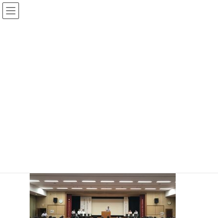
コ
ナ
ン
ビ
テ
ゲ
ン
ー
ツ
シ
へ
ョ
口蹄疫防疫演習
ス
ン
キ
に
ッ
移
プ
動
MAIN
スタッフブログ
園川組
口蹄疫防疫演習
Ｈ２９年度熊本県口蹄疫防疫演習に建設業協会の安全安心委員長
として参加してきました。 鳥インフルエンザとは違い大型動物の
演習ならではの大変さを感じさせられました。 各支部から参加参
加して頂いた安全安心委員長をはじめ委員の皆様大変お疲れ様で